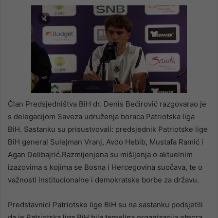
Član Predsjedništva BiH dr. Denis Bećirović razgovarao je
s delegacijom Saveza udruženja boraca Patriotska liga
BiH. Sastanku su prisustvovali: predsjednik Patriotske lige
BiH general Sulejman Vranj, Avdo Hebib, Mustafa Ramić i
Agan Delibajrić.Razmijenjena su mišljenja o aktuelnim
izazovima s kojima se Bosna i Hercegovina suočava, te o
važnosti institucionalne i demokratske borbe za državu.
Predstavnici Patriotske lige BiH su na sastanku podsjetili
da je Patriotska liga BiH bila temeljna organizacija otpora,