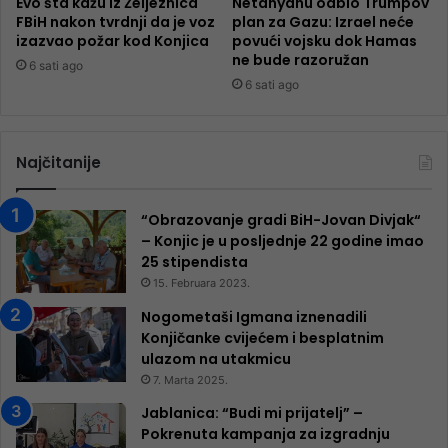
Evo šta kažu iz Željeznica
Netanyahu odbio Trumpov
FBiH nakon tvrdnji da je voz
plan za Gazu: Izrael neće
izazvao požar kod Konjica
povući vojsku dok Hamas
ne bude razoružan
6 sati ago
6 sati ago
Najčitanije
“Obrazovanje gradi BiH-Jovan Divjak“
– Konjic je u posljednje 22 godine imao
25 ​​stipendista
15. Februara 2023.
Nogometaši Igmana iznenadili
Konjičanke cvijećem i besplatnim
ulazom na utakmicu
7. Marta 2025.
Jablanica: “Budi mi prijatelj” –
Pokrenuta kampanja za izgradnju