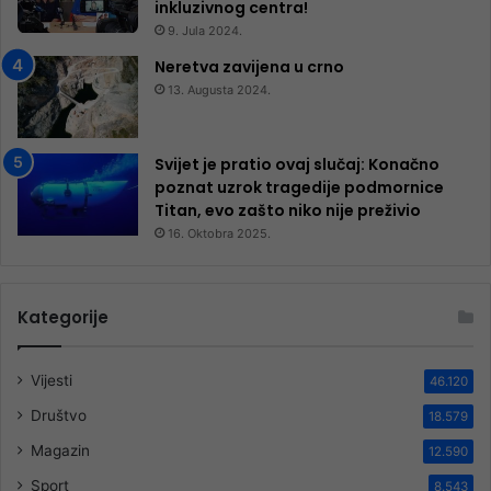
inkluzivnog centra!
9. Jula 2024.
Neretva zavijena u crno
13. Augusta 2024.
Svijet je pratio ovaj slučaj: Konačno
poznat uzrok tragedije podmornice
Titan, evo zašto niko nije preživio
16. Oktobra 2025.
Kategorije
Vijesti
46.120
Društvo
18.579
Magazin
12.590
Sport
8.543