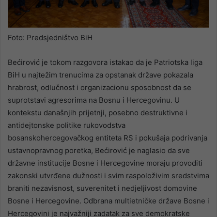
Foto: Predsjedništvo BiH
Bećirović je tokom razgovora istakao da je Patriotska liga
BiH u najtežim trenucima za opstanak države pokazala
hrabrost, odlučnost i organizacionu sposobnost da se
suprotstavi agresorima na Bosnu i Hercegovinu. U
kontekstu današnjih prijetnji, posebno destruktivne i
antidejtonske politike rukovodstva
bosanskohercegovačkog entiteta RS i pokušaja podrivanja
ustavnopravnog poretka, Bećirović je naglasio da sve
državne institucije Bosne i Hercegovine moraju provoditi
zakonski utvrđene dužnosti i svim raspoloživim sredstvima
braniti nezavisnost, suverenitet i nedjeljivost domovine
Bosne i Hercegovine. Odbrana multietničke države Bosne i
Hercegovini je najvažniji zadatak za sve demokratske