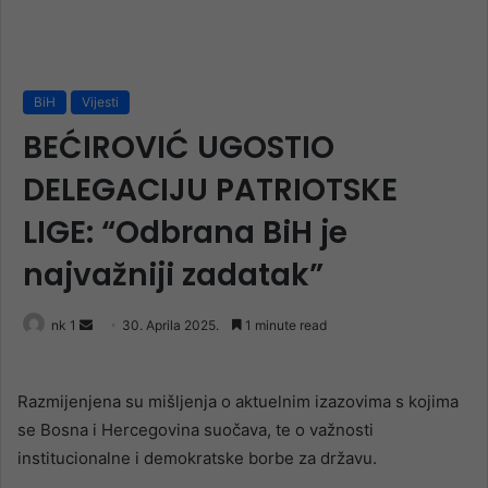
BiH
Vijesti
BEĆIROVIĆ UGOSTIO
DELEGACIJU PATRIOTSKE
LIGE: “Odbrana BiH je
najvažniji zadatak”
Send
nk 1
30. Aprila 2025.
1 minute read
an
email
Razmijenjena su mišljenja o aktuelnim izazovima s kojima
se Bosna i Hercegovina suočava, te o važnosti
institucionalne i demokratske borbe za državu.