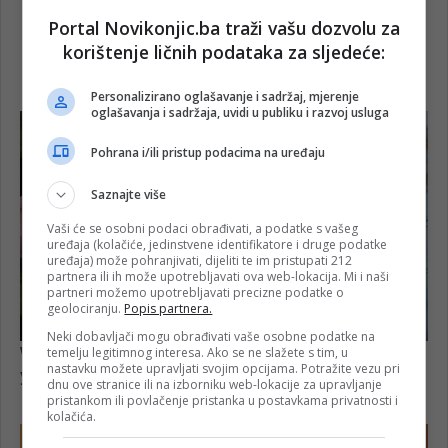
Portal Novikonjic.ba traži vašu dozvolu za
korištenje ličnih podataka za sljedeće:
Personalizirano oglašavanje i sadržaj, mjerenje
oglašavanja i sadržaja, uvidi u publiku i razvoj usluga
Pohrana i/ili pristup podacima na uređaju
Saznajte više
Vaši će se osobni podaci obrađivati, a podatke s vašeg
uređaja (kolačiće, jedinstvene identifikatore i druge podatke
uređaja) može pohranjivati, dijeliti te im pristupati 212
partnera ili ih može upotrebljavati ova web-lokacija. Mi i naši
partneri možemo upotrebljavati precizne podatke o
geolociranju.
Popis partnera.
Neki dobavljači mogu obrađivati vaše osobne podatke na
temelju legitimnog interesa. Ako se ne slažete s tim, u
nastavku možete upravljati svojim opcijama. Potražite vezu pri
dnu ove stranice ili na izborniku web-lokacije za upravljanje
pristankom ili povlačenje pristanka u postavkama privatnosti i
kolačića.