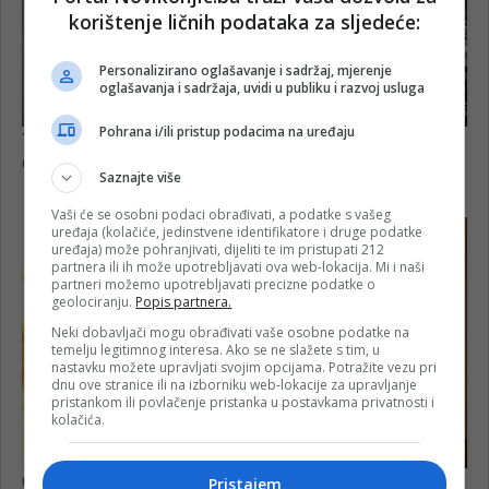
korištenje ličnih podataka za sljedeće:
Personalizirano oglašavanje i sadržaj, mjerenje
oglašavanja i sadržaja, uvidi u publiku i razvoj usluga
Pohrana i/ili pristup podacima na uređaju
Saznajte više
Vaši će se osobni podaci obrađivati, a podatke s vašeg
uređaja (kolačiće, jedinstvene identifikatore i druge podatke
uređaja) može pohranjivati, dijeliti te im pristupati 212
partnera ili ih može upotrebljavati ova web-lokacija. Mi i naši
partneri možemo upotrebljavati precizne podatke o
geolociranju.
Popis partnera.
Neki dobavljači mogu obrađivati vaše osobne podatke na
temelju legitimnog interesa. Ako se ne slažete s tim, u
nastavku možete upravljati svojim opcijama. Potražite vezu pri
dnu ove stranice ili na izborniku web-lokacije za upravljanje
pristankom ili povlačenje pristanka u postavkama privatnosti i
kolačića.
Pristajem