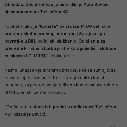
Obhođaš. Ovu informaciju potvrdila je Azra Bavčić,
glasnogovornica Tužilaštva KS.
“U okviru akcija “Koverta”, danas iza 14.00 sati su u
prostoru Međunarodnog aerodroma Sarajevo, po
povratku u BiH, policijski službenici Odjeljenja za
privredni kriminal i borbu protiv korupcije lišili slobode
muškarca I.O. (1981)”
, istaknuto je.
Naime, uhapšen je Ibrahim Obhođaš, koji se sumnjiči za
krivično djelo primanje dara ili drugih oblika koristi,
odnosno, za posredovanje prilikom imenovanja direktora
JU Studentski centar Sarajevo.
“On će u toku dana biti predat u nadležnost Tužilaštva
KS”,
kazala je Bavčić.