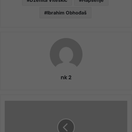
Ibrahim Obhođaš
nk 2