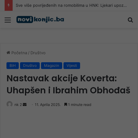
Pomozi.ba pomaže Gazi: Od početka 2026. podijeljeno 40.000 toplih obroka, u augustu nove aktivnosti
Meni
Pr
Početna
/
Društvo
BiH
Društvo
Magazin
Vijesti
Nastavak akcije Koverta:
Uhapšen i Ibrahim Obhođaš
Send
nk 2
11. Aprila 2025.
1 minute read
an
email