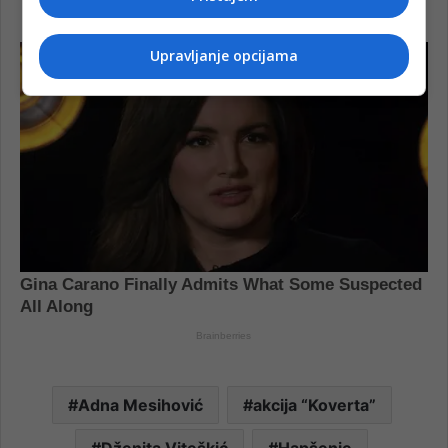
Upravljanje opcijama
Adna Mesihović
akcija “Koverta”
Dženita Viteškić
Hapšenje