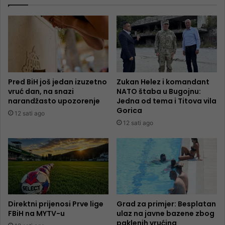
Pred BiH još jedan izuzetno
Zukan Helez i komandant
vruć dan, na snazi
NATO štaba u Bugojnu:
narandžasto upozorenje
Jedna od tema i Titova vila
Gorica
12 sati ago
12 sati ago
Direktni prijenosi Prve lige
Grad za primjer: Besplatan
FBiH na MYTV-u
ulaz na javne bazene zbog
paklenih vrućina