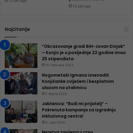
12 sati ago
12 sati ago
Najčitanije
“Obrazovanje gradi BiH-Jovan Divjak“
– Konjic je u posljednje 22 godine imao
25 ​​stipendista
15. Februara 2023.
Nogometaši Igmana iznenadili
Konjičanke cvijećem i besplatnim
ulazom na utakmicu
7. Marta 2025.
Jablanica: “Budi mi prijatelj” –
Pokrenuta kampanja za izgradnju
inkluzivnog centra!
9. Jula 2024.
Neretva zavijena u crno