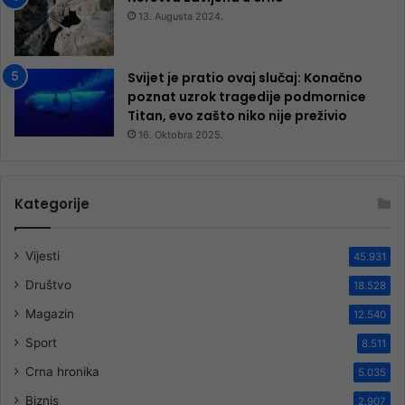
13. Augusta 2024.
Svijet je pratio ovaj slučaj: Konačno
poznat uzrok tragedije podmornice
Titan, evo zašto niko nije preživio
16. Oktobra 2025.
Kategorije
Vijesti
45.931
Društvo
18.528
Magazin
12.540
Sport
8.511
Crna hronika
5.035
Biznis
2.907