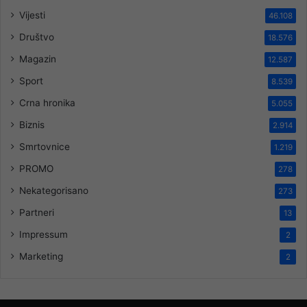
Vijesti
46.108
Društvo
18.576
Magazin
12.587
Sport
8.539
Crna hronika
5.055
Biznis
2.914
Smrtovnice
1.219
PROMO
278
Nekategorisano
273
Partneri
13
Impressum
2
Marketing
2