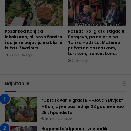
Požar kod Konjica
Poznati poliglota stigao u
lokaliziran, ali nova žarišta
Sarajevo, pa naletio na
i dalje se pojavljuju u blizini
Tarika Hodžića: Možemo
kuća u Živašnici
pričati na bosanskom,
turskom, francuskom…
50 minuta ago
2 sata ago
Najčitanije
“Obrazovanje gradi BiH-Jovan Divjak“
– Konjic je u posljednje 22 godine imao
25 ​​stipendista
15. Februara 2023.
Nogometaši Igmana iznenadili