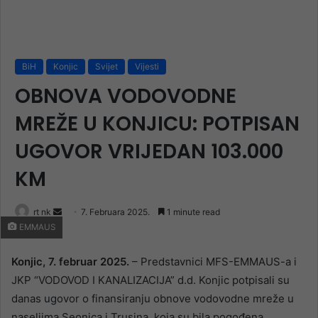
BiH
Konjic
Svijet
Vijesti
OBNOVA VODOVODNE
MREŽE U KONJICU: POTPISAN
UGOVOR VRIJEDAN 103.000
KM
Send
rt nk
7. Februara 2025.
1 minute read
EMMAUS
an
email
Konjic, 7. februar 2025.
– Predstavnici MFS-EMMAUS-a i
JKP “VODOVOD I KANALIZACIJA” d.d. Konjic potpisali su
danas ugovor o finansiranju obnove vodovodne mreže u
naseljima Seonica i Trusina, koja su bila pogođena