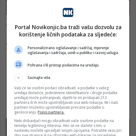
Portal Novikonjic.ba traži vašu dozvolu za
korištenje ličnih podataka za sljedeće:
Personalizirano oglašavanje i sadržaj, mjerenje
oglašavanja i sadržaja, uvidi u publiku i razvoj usluga
Pohrana i/ili pristup podacima na uređaju
Saznajte više
Vaši će se osobni podaci obrađivati, a podatke s vašeg
uređaja (kolačiće, jedinstvene identifikatore i druge podatke
uređaja) može pohranjivati, dijeliti te im pristupati 212
partnera ili ih može upotrebljavati ova web-lokacija. Mi i naši
partneri možemo upotrebljavati precizne podatke o
geolociranju.
Popis partnera.
Neki dobavljači mogu obrađivati vaše osobne podatke na
temelju legitimnog interesa. Ako se ne slažete s tim, u
nastavku možete upravljati svojim opcijama. Potražite vezu pri
dnu ove stranice ili na izborniku web-lokacije za upravljanje