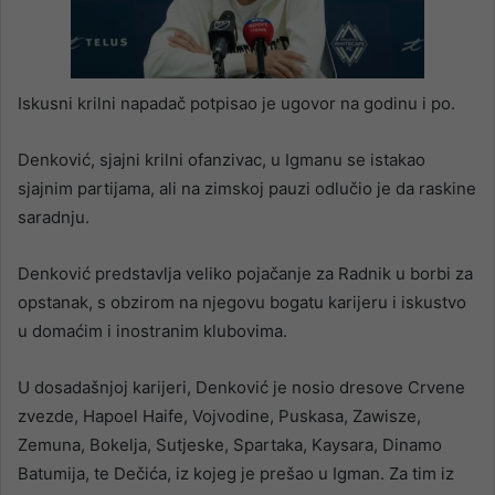
Iskusni krilni napadač potpisao je ugovor na godinu i po.
Denković, sjajni krilni ofanzivac, u Igmanu se istakao
sjajnim partijama, ali na zimskoj pauzi odlučio je da raskine
saradnju.
Denković predstavlja veliko pojačanje za Radnik u borbi za
opstanak, s obzirom na njegovu bogatu karijeru i iskustvo
u domaćim i inostranim klubovima.
U dosadašnjoj karijeri, Denković je nosio dresove Crvene
zvezde, Hapoel Haife, Vojvodine, Puskasa, Zawisze,
Zemuna, Bokelja, Sutjeske, Spartaka, Kaysara, Dinamo
Batumija, te Dečića, iz kojeg je prešao u Igman. Za tim iz