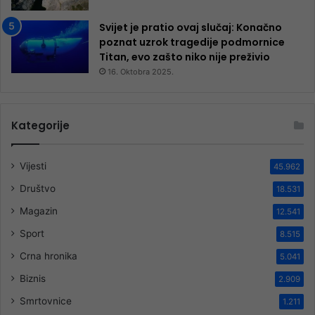
Svijet je pratio ovaj slučaj: Konačno
poznat uzrok tragedije podmornice
Titan, evo zašto niko nije preživio
16. Oktobra 2025.
Kategorije
Vijesti
45.962
Društvo
18.531
Magazin
12.541
Sport
8.515
Crna hronika
5.041
Biznis
2.909
Smrtovnice
1.211