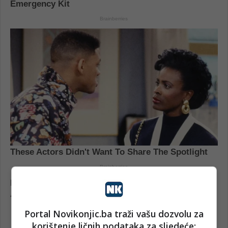
Portal Novikonjic.ba traži vašu dozvolu za
korištenje ličnih podataka za sljedeće: