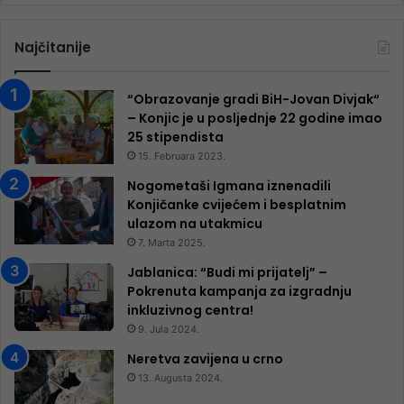
Najčitanije
“Obrazovanje gradi BiH-Jovan Divjak“
– Konjic je u posljednje 22 godine imao
25 ​​stipendista
15. Februara 2023.
Nogometaši Igmana iznenadili
Konjičanke cvijećem i besplatnim
ulazom na utakmicu
7. Marta 2025.
Jablanica: “Budi mi prijatelj” –
Pokrenuta kampanja za izgradnju
inkluzivnog centra!
9. Jula 2024.
Neretva zavijena u crno
13. Augusta 2024.