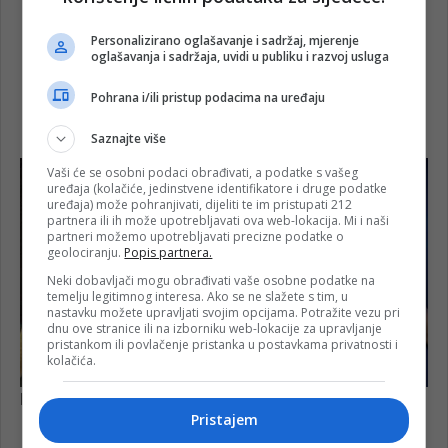
Personalizirano oglašavanje i sadržaj, mjerenje
oglašavanja i sadržaja, uvidi u publiku i razvoj usluga
Pohrana i/ili pristup podacima na uređaju
Saznajte više
Vaši će se osobni podaci obrađivati, a podatke s vašeg
uređaja (kolačiće, jedinstvene identifikatore i druge podatke
uređaja) može pohranjivati, dijeliti te im pristupati 212
partnera ili ih može upotrebljavati ova web-lokacija. Mi i naši
partneri možemo upotrebljavati precizne podatke o
geolociranju.
Popis partnera.
Neki dobavljači mogu obrađivati vaše osobne podatke na
temelju legitimnog interesa. Ako se ne slažete s tim, u
nastavku možete upravljati svojim opcijama. Potražite vezu pri
dnu ove stranice ili na izborniku web-lokacije za upravljanje
pristankom ili povlačenje pristanka u postavkama privatnosti i
kolačića.
Pristajem