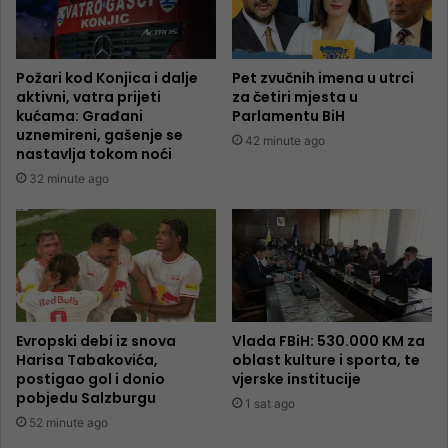
Požari kod Konjica i dalje
Pet zvučnih imena u utrci
aktivni, vatra prijeti
za četiri mjesta u
kućama: Građani
Parlamentu BiH
uznemireni, gašenje se
42 minute ago
nastavlja tokom noći
32 minute ago
Evropski debi iz snova
Vlada FBiH: 530.000 KM za
Harisa Tabakovića,
oblast kulture i sporta, te
postigao gol i donio
vjerske institucije
pobjedu Salzburgu
1 sat ago
52 minute ago