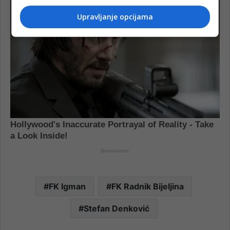
Upravljanje opcijama
FK Igman
FK Radnik Bijeljina
Stefan Denković