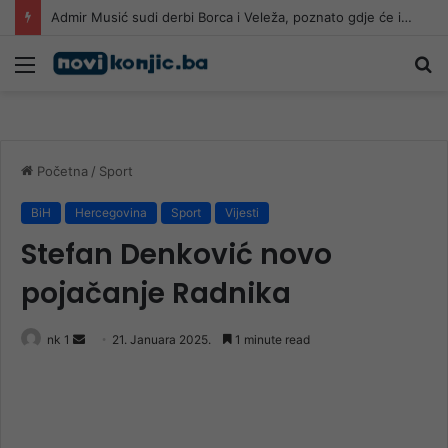
Admir Musić sudi derbi Borca i Veleža, poznato gdje će igrati Sarajevo i Radnik!
Meni
Pr
Početna
/
Sport
BiH
Hercegovina
Sport
Vijesti
Stefan Denković novo
pojačanje Radnika
Send
nk 1
21. Januara 2025.
1 minute read
an
email