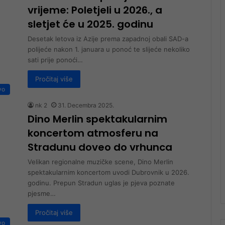
vrijeme: Poletjeli u 2026., a
sletjet će u 2025. godinu
Desetak letova iz Azije prema zapadnoj obali SAD-a
polijeće nakon 1. januara u ponoć te slijeće nekoliko
sati prije ponoći…
Pročitaj više
vo
nk 2
31. Decembra 2025.
Dino Merlin spektakularnim
koncertom atmosferu na
Stradunu doveo do vrhunca
Velikan regionalne muzičke scene, Dino Merlin
spektakularnim koncertom uvodi Dubrovnik u 2026.
godinu. Prepun Stradun uglas je pjeva poznate
pjesme…
Pročitaj više
vo