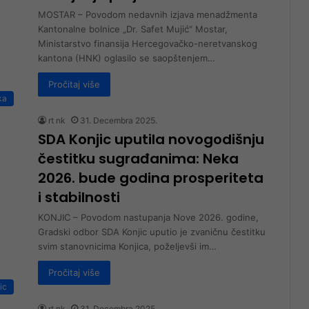
MOSTAR – Povodom nedavnih izjava menadžmenta
Kantonalne bolnice „Dr. Safet Mujić“ Mostar,
Ministarstvo finansija Hercegovačko-neretvanskog
kantona (HNK) oglasilo se saopštenjem…
Pročitaj više
ka
rt nk
31. Decembra 2025.
SDA Konjic uputila novogodišnju
čestitku sugrađanima: Neka
2026. bude godina prosperiteta
i stabilnosti
KONJIC – Povodom nastupanja Nove 2026. godine,
Gradski odbor SDA Konjic uputio je zvaničnu čestitku
svim stanovnicima Konjica, poželjevši im…
Pročitaj više
ic
rt nk
31. Decembra 2025.