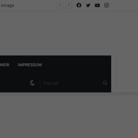
Facebook
Twitter
YouTube
Instagram
 istraga
NERI
IMPRESSUM
Switch
Pretraži
skin