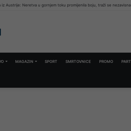
 iz Austrije: Neretva u gornjem toku promijenila boju, traži se nezavisna
VO
MAGAZIN
SPORT
SMRTOVNICE
PROMO
PART