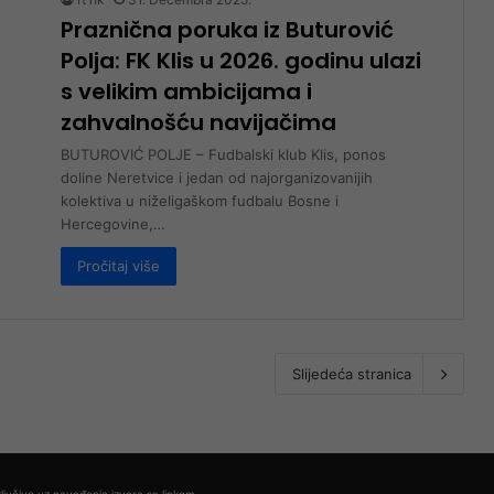
Praznična poruka iz Buturović
Polja: FK Klis u 2026. godinu ulazi
s velikim ambicijama i
zahvalnošću navijačima
BUTUROVIĆ POLJE – Fudbalski klub Klis, ponos
doline Neretvice i jedan od najorganizovanijih
kolektiva u niželigaškom fudbalu Bosne i
Hercegovine,…
Pročitaj više
Slijedeća stranica
ljučivo uz navođenje izvora sa linkom.