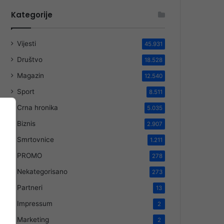
Kategorije
Vijesti
45.931
Društvo
18.528
Magazin
12.540
Sport
8.511
Crna hronika
5.035
Biznis
2.907
Smrtovnice
1.211
PROMO
278
Nekategorisano
273
Partneri
13
Impressum
2
Marketing
2