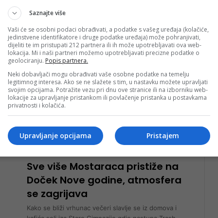
Pročitaj više
Saznajte više
sti
Vaši će se osobni podaci obrađivati, a podatke s vašeg uređaja (kolačiće,
nkglavni
31. Decembra 2025.
jedinstvene identifikatore i druge podatke uređaja) može pohranjivati,
Doček Nove godine u Mostaru:
dijeliti te im pristupati 212 partnera ili ih može upotrebljavati ova web-
lokacija. Mi i naši partneri možemo upotrebljavati precizne podatke o
Trash Band zagrijava publiku,
geolociranju.
Popis partnera.
čeka se Saša Matić
Neki dobavljači mogu obrađivati vaše osobne podatke na temelju
legitimnog interesa. Ako se ne slažete s tim, u nastavku možete upravljati
Tačno u 23:00 sata središte Mostara polako poprima
svojim opcijama. Potražite vezu pri dnu ove stranice ili na izborniku web-
lokacije za upravljanje pristankom ili povlačenje pristanka u postavkama
onu prepoznatljivu novogodišnju atmosferu. Grad je
privatnosti i kolačića.
živ, ali još uvijek prohodan, dok…
Pročitaj više
Upravljanje opcijama
Pristajem
sti
rt nk
31. Decembra 2025.
Sve više Mostaraca pristiže na
Doček Nove godine, atmosfera
se zagrijava
Kako se bliži vrhunac večeri slavlje se iz domova i
kafića seli iza Stare Gimnazije gdje nastupa Trash