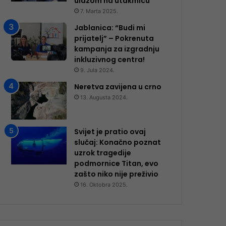
ulazom na utakmicu
7. Marta 2025.
Jablanica: “Budi mi
prijatelj” – Pokrenuta
kampanja za izgradnju
inkluzivnog centra!
9. Jula 2024.
Neretva zavijena u crno
13. Augusta 2024.
Svijet je pratio ovaj
slučaj: Konačno poznat
uzrok tragedije
podmornice Titan, evo
zašto niko nije preživio
16. Oktobra 2025.