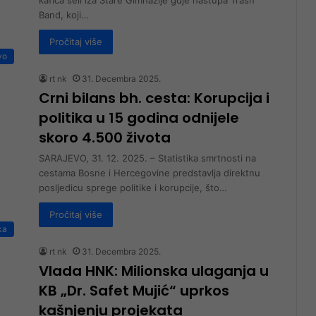
Band, koji…
Pročitaj više
vo
rt nk
31. Decembra 2025.
Crni bilans bh. cesta: Korupcija i
politika u 15 godina odnijele
skoro 4.500 života
SARAJEVO, 31. 12. 2025. – Statistika smrtnosti na
cestama Bosne i Hercegovine predstavlja direktnu
posljedicu sprege politike i korupcije, što…
Pročitaj više
ka
rt nk
31. Decembra 2025.
Vlada HNK: Milionska ulaganja u
KB „Dr. Safet Mujić“ uprkos
kašnjenju projekata