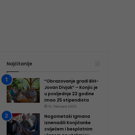
Najčitanije
“Obrazovanje gradi BiH-
Jovan Divjak“ – Konjic je
u posljednje 22 godine
imao 25 ​​stipendista
15. Februara 2023.
Nogometaši Igmana
iznenadili Konjičanke
cvijećem i besplatnim