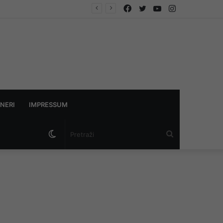
Facebook
Twitter
YouTube
Instagram
NERI
IMPRESSUM
Switch
Pretraži
skin