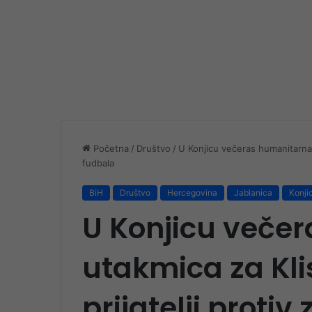
Početna
/
Društvo
/
U Konjicu večeras humanitarna ut
fudbala
BiH
Društvo
Hercegovina
Jablanica
Konji
U Konjicu veče
utakmica za Klis
prijatelji protiv