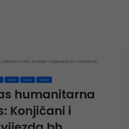
akmica za Klis: Konjičani i prijatelji protiv zvijezda bh.
c
Sport
Svijet
Vijesti
ras humanitarna
: Konjičani i
 zvijezda bh.