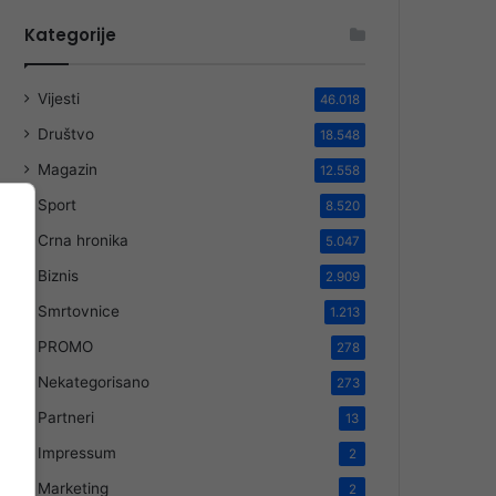
Kategorije
Vijesti
46.018
Društvo
18.548
Magazin
12.558
Sport
8.520
Crna hronika
5.047
Biznis
2.909
Smrtovnice
1.213
PROMO
278
Nekategorisano
273
Partneri
13
Impressum
2
Marketing
2