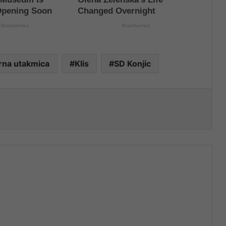
rna utakmica
Klis
SD Konjic
nt