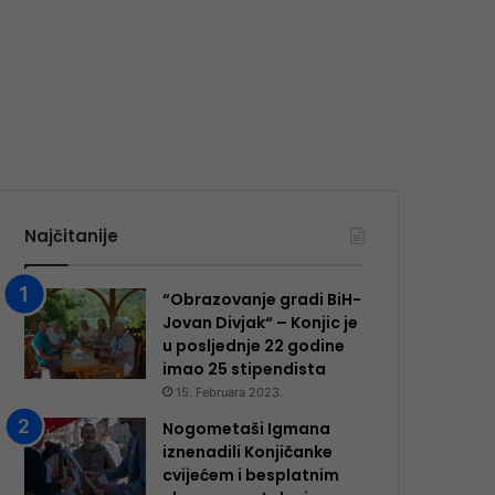
Najčitanije
“Obrazovanje gradi BiH-
Jovan Divjak“ – Konjic je
u posljednje 22 godine
imao 25 ​​stipendista
15. Februara 2023.
Nogometaši Igmana
iznenadili Konjičanke
cvijećem i besplatnim