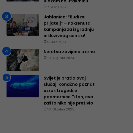
ulazom na utakmicu
7. Marta 2025.
Jablanica: “Budi mi
prijatelj” – Pokrenuta
kampanja za izgradnju
inkluzivnog centra!
9. Jula 2024.
Neretva zavijena u crno
13. Augusta 2024.
Svijet je pratio ovaj
slučaj: Konačno poznat
uzrok tragedije
podmornice Titan, evo
zašto niko nije preživio
16. Oktobra 2025.