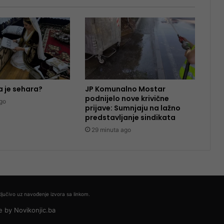
a je sehara?
JP Komunalno Mostar
podnijelo nove krivične
go
prijave: Sumnjaju na lažno
predstavljanje sindikata
29 minuta ago
ljučivo uz navođenje izvora sa linkom.
e by
Novikonjic.ba