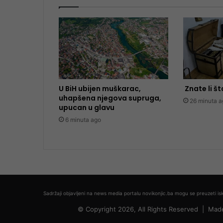
U BiH ubijen muškarac,
Znate li št
uhapšena njegova supruga,
26 minuta a
upucan u glavu
6 minuta ago
Sadržaji objavljeni na news media portalu novikonjic.ba mogu se preuzeti isk
© Copyright 2026, All Rights Reserved |
Mad