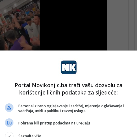
Portal Novikonjic.ba traži vašu dozvolu za
korištenje ličnih podataka za sljedeće:
zvijezda bh. fudbala. Sredstava prikupljena od posjetilaca
vnicima pogođenim prirodnom nesrećom.
Personalizirano oglašavanje i sadržaj, mjerenje oglašavanja i
sadržaja, uvidi u publiku i razvoj usluga
i Konjica da prisustvom utakmici daju svoj doprinos ovom
dnom mjestu okupiti poznate sportiste iz Konjica i
Pohrana i/ili pristup podacima na uređaju
Saznajte više