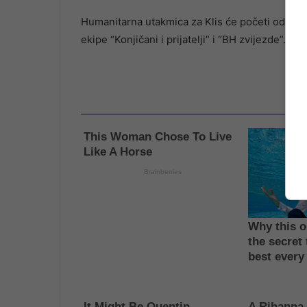
Humanitarna utakmica za Klis će početi odigrav
ekipe “Konjičani i prijatelji” i “BH zvijezde”.