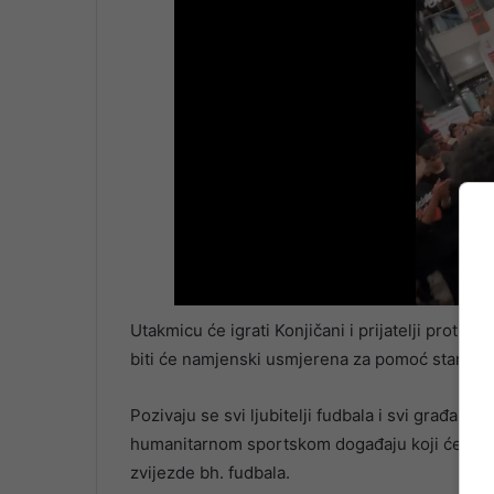
Utakmicu će igrati Konjičani i prijatelji protiv 
biti će namjenski usmjerena za pomoć stano
Pozivaju se svi ljubitelji fudbala i svi građan
humanitarnom sportskom događaju koji će na je
zvijezde bh. fudbala.