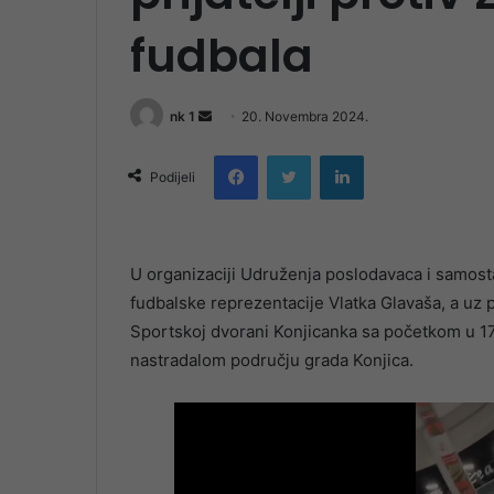
fudbala
Send
nk 1
20. Novembra 2024.
an
Facebook
Twitter
LinkedIn
email
Podijeli
U organizaciji Udruženja poslodavaca i samosta
fudbalske reprezentacije Vlatka Glavaša, a uz 
Sportskoj dvorani Konjicanka sa početkom u 17
nastradalom području grada Konjica.