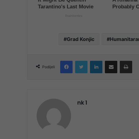
Grad Konjic
Humanitara
Facebook
Twitter
LinkedIn
Share via Email
Pri
Podijeli
nk 1