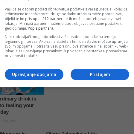
Vaši će se osobni podaci obrađivati, a podatke s vašeg uređaja (kolačiće,
anjem dječije utakmice, a potom će na teren izaći
jedinstvene identifikatore i druge podatke uređaja) može pohranjivati,
dijeliti te im pristupati 212 partnera ili ih može upotrebljavati ova web-
lokacija. Mi i naši partneri možemo upotrebljavati precizne podatke o
geolociranju.
Popis partnera.
Neki dobavljači mogu obrađivati vaše osobne podatke na temelju
legitimnog interesa. Ako se ne slažete s tim, u nastavku možete upravljati
svojim opcijama. Potražite vezu pri dnu ove stranice ili na izborniku web-
lokacije za upravljanje pristankom ili povlačenje pristanka u postavkama
privatnosti i kolačića.
Upravljanje opcijama
Pristajem