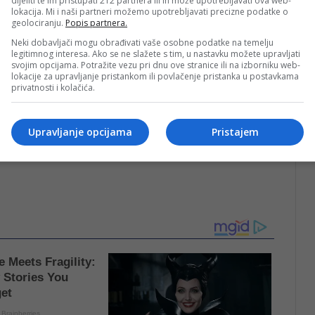
dijeliti te im pristupati 212 partnera ili ih može upotrebljavati ova web-
lokacija. Mi i naši partneri možemo upotrebljavati precizne podatke o
geolociranju.
Popis partnera.
Neki dobavljači mogu obrađivati vaše osobne podatke na temelju
legitimnog interesa. Ako se ne slažete s tim, u nastavku možete upravljati
svojim opcijama. Potražite vezu pri dnu ove stranice ili na izborniku web-
lokacije za upravljanje pristankom ili povlačenje pristanka u postavkama
privatnosti i kolačića.
rava svojih članova, očekujući konkretne korake od
Upravljanje opcijama
Pristajem
odu sastane sa predstavnicima ove populacije kako bi se