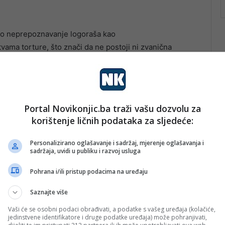
ko neprepoznavanje logoraša kao
vama torture, što znači da ne postoji ni zvanična
li u BiH, kao ni broj žrtava torture.
Portal Novikonjic.ba traži vašu dozvolu za
korištenje ličnih podataka za sljedeće:
Personalizirano oglašavanje i sadržaj, mjerenje oglašavanja i
sadržaja, uvidi u publiku i razvoj usluga
Pohrana i/ili pristup podacima na uređaju
Saznajte više
Vaši će se osobni podaci obrađivati, a podatke s vašeg uređaja (kolačiće,
jedinstvene identifikatore i druge podatke uređaja) može pohranjivati,