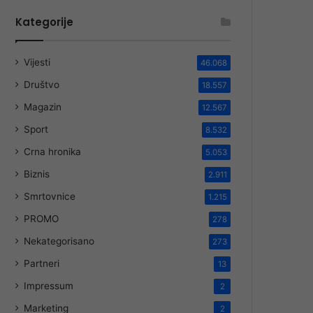
Kategorije
Vijesti
46.068
Društvo
18.557
Magazin
12.567
Sport
8.532
Crna hronika
5.053
Biznis
2.911
Smrtovnice
1.215
PROMO
278
Nekategorisano
273
Partneri
13
Impressum
2
Marketing
2