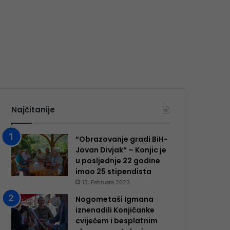
Najčitanije
“Obrazovanje gradi BiH-
Jovan Divjak“ – Konjic je
u posljednje 22 godine
imao 25 ​​stipendista
15. Februara 2023.
Nogometaši Igmana
iznenadili Konjičanke
cvijećem i besplatnim