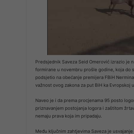
Predsjednik Saveza Seid Omerović izrazio je 
formirane u novembru prošle godine, koja do sa
podsjetio na obećanje premijera FBiH Nermina N
važnost ovog zakona za put BiH ka Evropskoj un
Naveo je i da prema procjenama 95 posto logor
priznavanjem postojanja logora i zaštitom žrtav
nemaju prava koja im pripadaju.
Među ključnim zahtjevima Saveza je usvajanje za