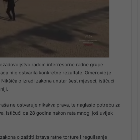
nezadovoljstvo radom interresorne radne grupe
da nije ostvarila konkretne rezultate. Omerović je
ikšića o izradi zakona unutar šest mjeseci, ističući
iji.
aša ne ostvaruje nikakva prava, te naglasio potrebu za
a, ističući da 28 godina nakon rata mnogi još uvijek
kona o zaštiti žrtava ratne torture i regulisanje