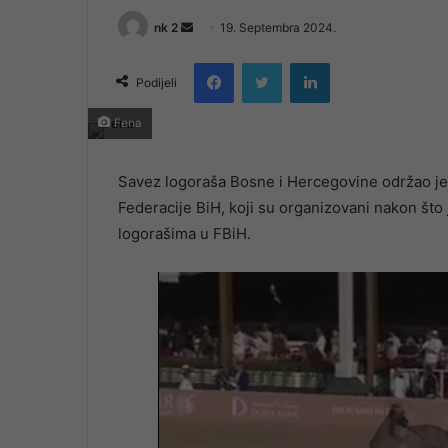
Send
nk 2
19. Septembra 2024.
an
Facebook
Twitter
LinkedIn
email
Podijeli
Fena
Savez logoraša Bosne i Hercegovine održao je
Federacije BiH, koji su organizovani nakon što
logorašima u FBiH.