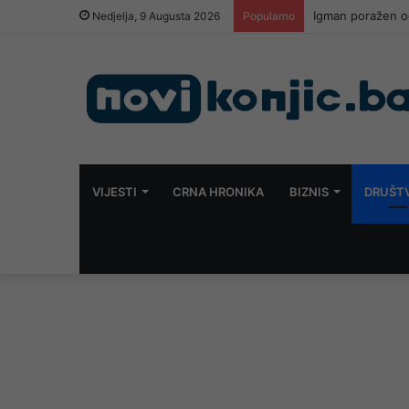
Igman poražen od 
Nedjelja, 9 Augusta 2026
Popularno
VIJESTI
CRNA HRONIKA
BIZNIS
DRUŠT