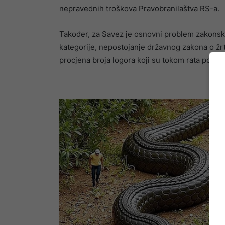
nepravednih troškova Pravobranilaštva RS-a.
Također, za Savez je osnovni problem zakons
kategorije, nepostojanje državnog zakona o žrt
procjena broja logora koji su tokom rata postoja