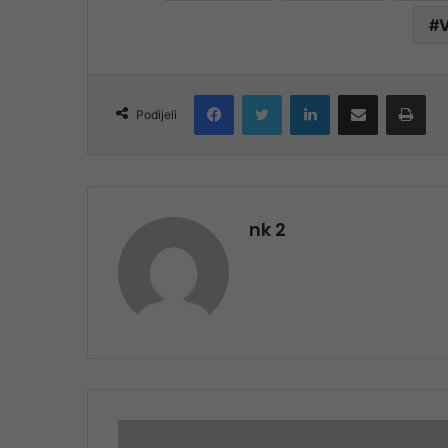
V
Facebook
Twitter
LinkedIn
Share via Email
Pri
Podijeli
nk 2