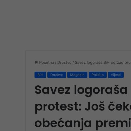
Početna
/
Društvo
/
Savez logoraša BiH održao prot
BiH
Društvo
Magazin
Politika
Vijesti
Savez logoraša 
protest: Još ček
obećanja premi