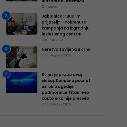
ulazom na utakmicu
7. Marta 2025.
Jablanica: “Budi mi
prijatelj” – Pokrenuta
kampanja za izgradnju
inkluzivnog centra!
9. Jula 2024.
Neretva zavijena u crno
13. Augusta 2024.
Svijet je pratio ovaj
slučaj: Konačno poznat
uzrok tragedije
podmornice Titan, evo
zašto niko nije preživio
16. Oktobra 2025.