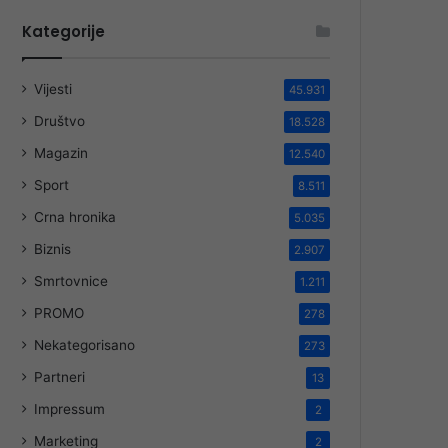
Kategorije
Vijesti
45.931
Društvo
18.528
Magazin
12.540
Sport
8.511
Crna hronika
5.035
Biznis
2.907
Smrtovnice
1.211
PROMO
278
Nekategorisano
273
Partneri
13
Impressum
2
Marketing
2