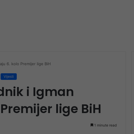
u 6. kolo Premijer lige BiH
Vijesti
nik i Igman
 Premijer lige BiH
1 minute read