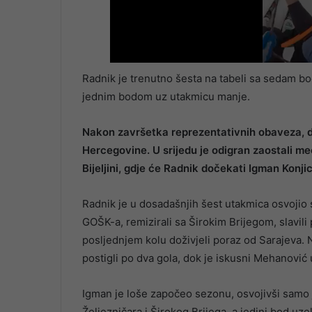
Radnik je trenutno šesta na tabeli sa sedam b
jednim bodom uz utakmicu manje.
Nakon završetka reprezentativnih obaveza, d
Hercegovine. U srijedu je odigran zaostali me
Bijeljini, gdje će Radnik dočekati Igman Konjic
Radnik je u dosadašnjih šest utakmica osvojio
GOŠK-a, remizirali sa Širokim Brijegom, slavili 
posljednjem kolu doživjeli poraz od Sarajeva. Naj
postigli po dva gola, dok je iskusni Mehanović 
Igman je loše započeo sezonu, osvojivši samo 
Željezničara i Širokog Brijega, a jedini bod uze