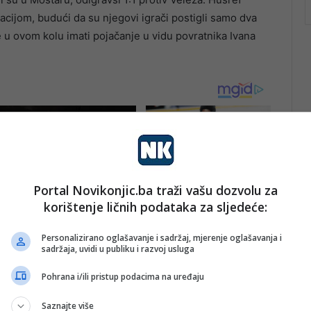
cijom, budući da su njegovi igrači postigli samo dva
e u ovom kolu imati pojačanje u vidu povratnika Ivana
Portal Novikonjic.ba traži vašu dozvolu za
korištenje ličnih podataka za sljedeće:
Personalizirano oglašavanje i sadržaj, mjerenje oglašavanja i
sadržaja, uvidi u publiku i razvoj usluga
Pohrana i/ili pristup podacima na uređaju
Saznajte više