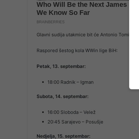
Glavni sudija utakmice bit će Antonio Tomić iz
Raspored šestog kola WWin lige BiH:
Petak, 13. septembar:
18:00 Radnik – Igman
Subota, 14. septembar:
16:00 Sloboda – Velež
20:45 Sarajevo – Posušje
Nedjelja, 15. septembar: