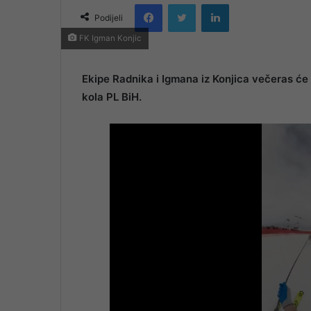
Facebook
Twitter
LinkedIn
email
Podijeli
FK Igman Konjic
Ekipe Radnika i Igmana iz Konjica večeras će u
kola PL BiH.