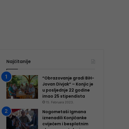
Najčitanije
“Obrazovanje gradi BiH-
Jovan Divjak“ – Konjic je
u posljednje 22 godine
imao 25 ​​stipendista
15. Februara 2023.
Nogometaši Igmana
iznenadili Konjičanke
cvijećem i besplatnim