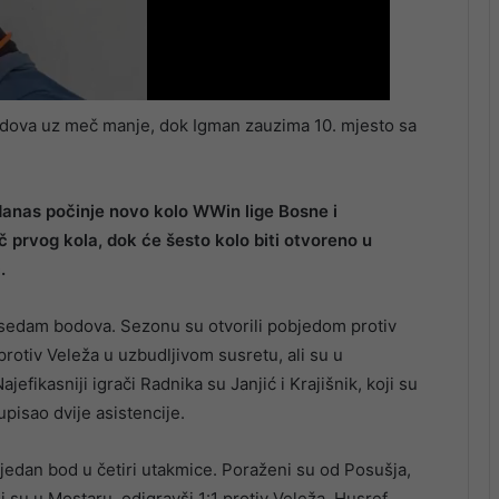
odova uz meč manje, dok Igman zauzima 10. mjesto sa
anas počinje novo kolo WWin lige Bosne i
č prvog kola, dok će šesto kolo biti otvoreno u
.
 sedam bodova. Sezonu su otvorili pobjedom protiv
protiv Veleža u uzbudljivom susretu, ali su u
efikasniji igrači Radnika su Janjić i Krajišnik, koji su
upisao dvije asistencije.
jedan bod u četiri utakmice. Poraženi su od Posušja,
li su u Mostaru, odigravši 1:1 protiv Veleža. Husref