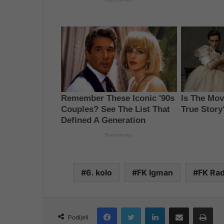
6. kolo
FK Igman
FK Radn
Facebook
Twitter
LinkedIn
Share via Email
Pri
Podijeli