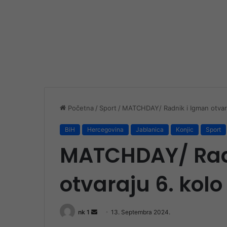
Početna
/
Sport
/
MATCHDAY/ Radnik i Igman otvaraj
BiH
Hercegovina
Jablanica
Konjic
Sport
MATCHDAY/ Rad
otvaraju 6. kolo
Send
nk 1
13. Septembra 2024.
an