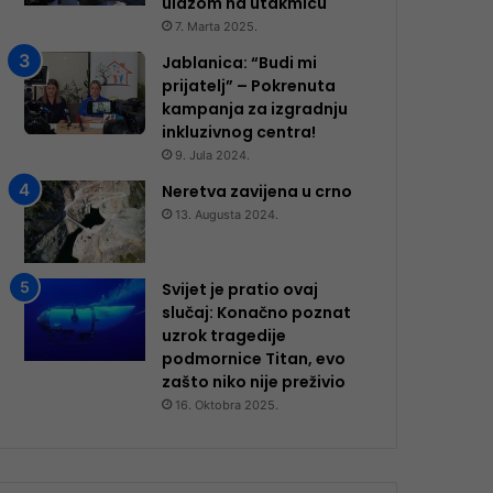
ulazom na utakmicu
7. Marta 2025.
Jablanica: “Budi mi
prijatelj” – Pokrenuta
kampanja za izgradnju
inkluzivnog centra!
9. Jula 2024.
Neretva zavijena u crno
13. Augusta 2024.
Svijet je pratio ovaj
slučaj: Konačno poznat
uzrok tragedije
podmornice Titan, evo
zašto niko nije preživio
16. Oktobra 2025.