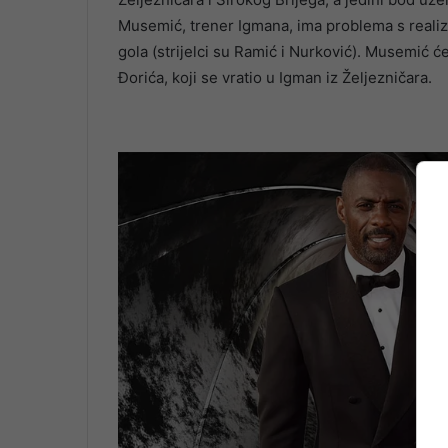
Musemić, trener Igmana, ima problema s realiza
gola (strijelci su Ramić i Nurković). Musemić ć
Đorića, koji se vratio u Igman iz Željezničara.