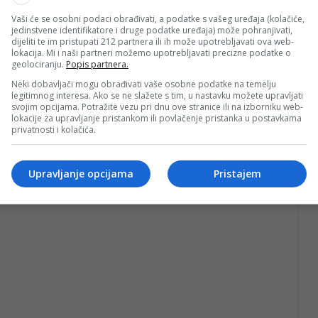
Vaši će se osobni podaci obrađivati, a podatke s vašeg uređaja (kolačiće,
jedinstvene identifikatore i druge podatke uređaja) može pohranjivati,
dijeliti te im pristupati 212 partnera ili ih može upotrebljavati ova web-
lokacija. Mi i naši partneri možemo upotrebljavati precizne podatke o
geolociranju.
Popis partnera.
 Kreševa.
Neki dobavljači mogu obrađivati vaše osobne podatke na temelju
legitimnog interesa. Ako se ne slažete s tim, u nastavku možete upravljati
svojim opcijama. Potražite vezu pri dnu ove stranice ili na izborniku web-
lokacije za upravljanje pristankom ili povlačenje pristanka u postavkama
privatnosti i kolačića.
Upravljanje opcijama
Pristajem