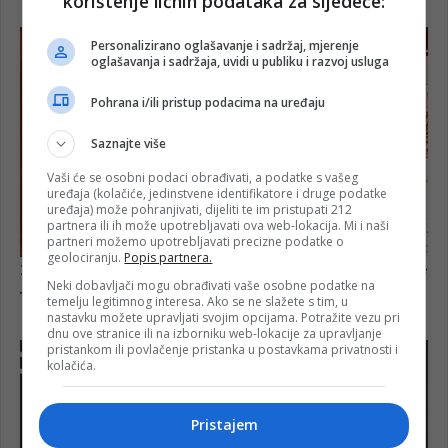
korištenje ličnih podataka za sljedeće:
Personalizirano oglašavanje i sadržaj, mjerenje
oglašavanja i sadržaja, uvidi u publiku i razvoj usluga
Pohrana i/ili pristup podacima na uređaju
Saznajte više
Vaši će se osobni podaci obrađivati, a podatke s vašeg
uređaja (kolačiće, jedinstvene identifikatore i druge podatke
uređaja) može pohranjivati, dijeliti te im pristupati 212
partnera ili ih može upotrebljavati ova web-lokacija. Mi i naši
partneri možemo upotrebljavati precizne podatke o
geolociranju.
Popis partnera.
Neki dobavljači mogu obrađivati vaše osobne podatke na
temelju legitimnog interesa. Ako se ne slažete s tim, u
nastavku možete upravljati svojim opcijama. Potražite vezu pri
dnu ove stranice ili na izborniku web-lokacije za upravljanje
pristankom ili povlačenje pristanka u postavkama privatnosti i
kolačića.
Pristajem