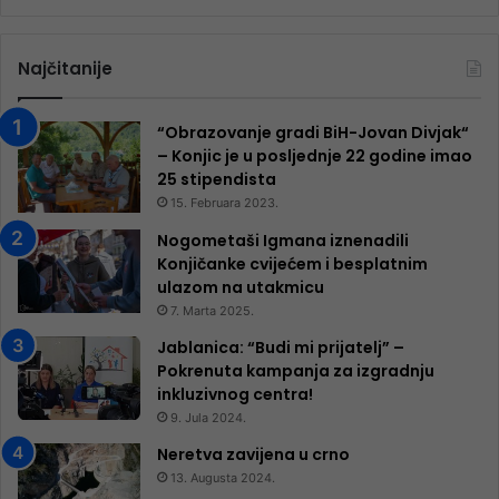
Najčitanije
“Obrazovanje gradi BiH-Jovan Divjak“
– Konjic je u posljednje 22 godine imao
25 ​​stipendista
15. Februara 2023.
Nogometaši Igmana iznenadili
Konjičanke cvijećem i besplatnim
ulazom na utakmicu
7. Marta 2025.
Jablanica: “Budi mi prijatelj” –
Pokrenuta kampanja za izgradnju
inkluzivnog centra!
9. Jula 2024.
Neretva zavijena u crno
13. Augusta 2024.