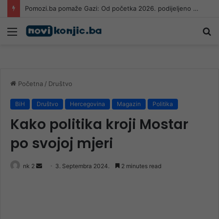
Snažna oluja pogodila Sloveniju, temperatura u trenutku pala za više od 10 °C
Meni
Pr
Početna
/
Društvo
BiH
Društvo
Hercegovina
Magazin
Politika
Kako politika kroji Mostar
po svojoj mjeri
Send
nk 2
3. Septembra 2024.
2 minutes read
an
email