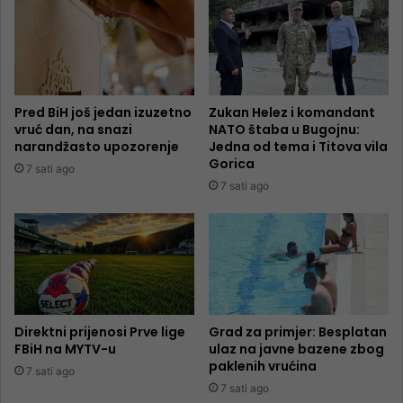
Pred BiH još jedan izuzetno
Zukan Helez i komandant
vruć dan, na snazi
NATO štaba u Bugojnu:
narandžasto upozorenje
Jedna od tema i Titova vila
Gorica
7 sati ago
7 sati ago
Direktni prijenosi Prve lige
Grad za primjer: Besplatan
FBiH na MYTV-u
ulaz na javne bazene zbog
paklenih vrućina
7 sati ago
7 sati ago