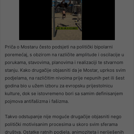
Priča o Mostaru često podsjeti na politički bipolarni
poremećaj, s obzirom na različite amplitude i oscilacije u
porukama, stavovima, planovima i realizaciji te stvarnom
stanju. Kako drugačije objasniti da je Mostar, uprkos svim
podjelama, na različitim nivoima prije nepunih pet ili šest
godina bio u užem izboru za evropsku prijestolnicu
kulture, dok se istovremeno bori sa samim definisanjem
pojmova antifašizma i fašizma.
Takvo odstupanje nije moguće drugačije objasniti nego
politički motivisanim procesima u skoro svim sferama
društva. Ostatke ratnih podjela, animoziteta i neriješenih