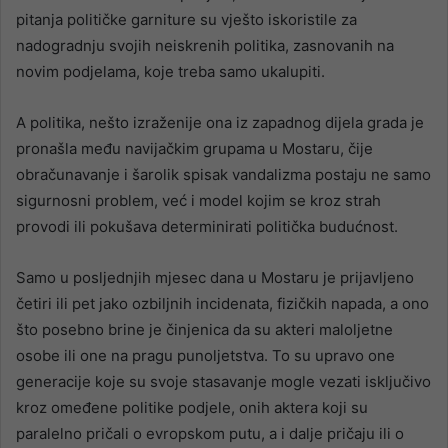
pitanja političke garniture su vješto iskoristile za
nadogradnju svojih neiskrenih politika, zasnovanih na
novim podjelama, koje treba samo ukalupiti.
A politika, nešto izraženije ona iz zapadnog dijela grada je
pronašla među navijačkim grupama u Mostaru, čije
obračunavanje i šarolik spisak vandalizma postaju ne samo
sigurnosni problem, već i model kojim se kroz strah
provodi ili pokušava determinirati politička budućnost.
Samo u posljednjih mjesec dana u Mostaru je prijavljeno
četiri ili pet jako ozbiljnih incidenata, fizičkih napada, a ono
što posebno brine je činjenica da su akteri maloljetne
osobe ili one na pragu punoljetstva. To su upravo one
generacije koje su svoje stasavanje mogle vezati isključivo
kroz omeđene politike podjele, onih aktera koji su
paralelno pričali o evropskom putu, a i dalje pričaju ili o