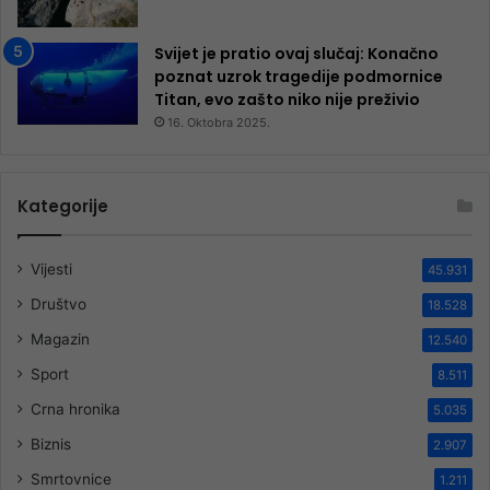
Svijet je pratio ovaj slučaj: Konačno
poznat uzrok tragedije podmornice
Titan, evo zašto niko nije preživio
16. Oktobra 2025.
Kategorije
Vijesti
45.931
Društvo
18.528
Magazin
12.540
Sport
8.511
Crna hronika
5.035
Biznis
2.907
Smrtovnice
1.211