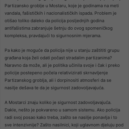
Partizansko groblje u Mostaru, koje je godinama na meti
vandala, fašističkih i nacionalističkih ispada. Problem je
otišao toliko daleko da policija posljednjih godina
antifašistima zabranjuje šetnju do ovog spomeničkog
kompleksa, pravdajući to sigurnosnim mjerama.
Pa kako je moguće da policija nije u stanju zaštititi grupu
građana koja želi odati počast stradalim partizanima?
Naravno da može, ali je politika učinila svoje i čak i preko
policije postepeno počela relativizirati skrnavljenje
Partizanskog groblja, ali i dorpinositi atmosferi da se
nasilje dešava te da je sigurnost zadovoljavajuća.
A Mostarci znaju koliko je sigurnost zadovoljavajuća.
Dakle, nešto je pokvareno u samom sistemu. Ako policija
radi svoj posao kako treba, zašto se nasilje ponavlja i to
sve intenzivnije? Zašto nasilnici, koji uglavnom djeluju pod