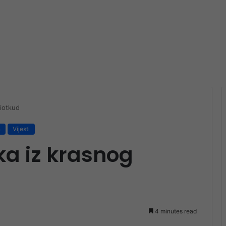
Niotkud
n
Vijesti
ka iz krasnog
4 minutes read