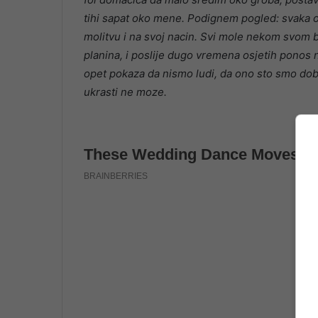
tihi sapat oko mene. Podignem pogled: svaka od 
molitvu i na svoj nacin. Svi mole nekom svom b
planina, i poslije dugo vremena osjetih ponos n
opet pokaza da nismo ludi, da ono sto smo dobi
ukrasti ne moze.