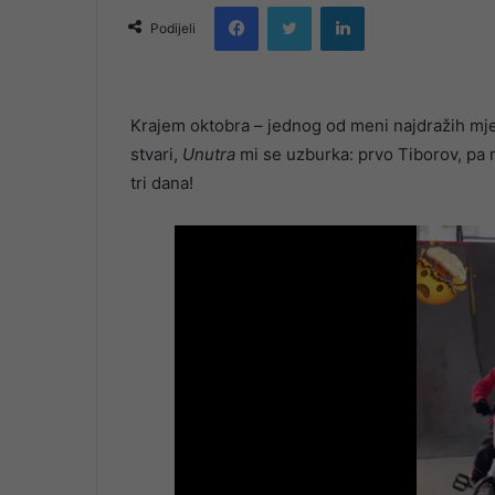
Facebook
Twitter
LinkedIn
email
Podijeli
Krajem oktobra – jednog od meni najdražih mje
stvari,
Unutra
mi se uzburka: prvo Tiborov, pa 
tri dana!