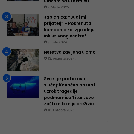
ulazom na utakmicu
7. Marta 2025.
Jablanica: “Budi mi
prijatelj” – Pokrenuta
kampanja za izgradnju
inkluzivnog centra!
9. Jula 2024.
Neretva zavijena u crno
13. Augusta 2024.
Svijet je pratio ovaj
slučaj: Konačno poznat
uzrok tragedije
podmornice Titan, evo
zašto niko nije preživio
16. Oktobra 2025.