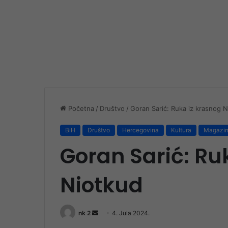
Početna
/
Društvo
/
Goran Sarić: Ruka iz krasnog 
BiH
Društvo
Hercegovina
Kultura
Magazi
Goran Sarić: Ru
Niotkud
Send
nk 2
4. Jula 2024.
an