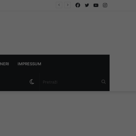
Facebook
Twitter
YouTube
Instagram
NERI
IMPRESSUM
Switch
Pretraži
skin