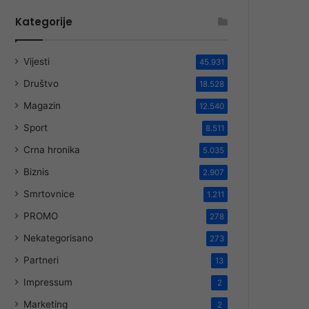
Kategorije
Vijesti
45.931
Društvo
18.528
Magazin
12.540
Sport
8.511
Crna hronika
5.035
Biznis
2.907
Smrtovnice
1.211
PROMO
278
Nekategorisano
273
Partneri
13
Impressum
2
Marketing
2