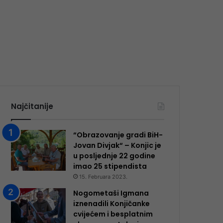
Najčitanije
“Obrazovanje gradi BiH-
Jovan Divjak“ – Konjic je
u posljednje 22 godine
imao 25 ​​stipendista
15. Februara 2023.
Nogometaši Igmana
iznenadili Konjičanke
cvijećem i besplatnim