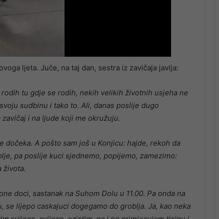
ovoga ljeta. Juče, na taj dan, sestra iz zavičaja javlja:
odih tu gdje se rodih, nekih velikih životnih usjeha ne
e svoju sudbinu i tako to. Ali, danas poslije dugo
avičaj i na ljude koji me okružuju.
ne dočeka. A pošto sam još u Konjicu: hajde, rekoh da
je, pa poslije kuci sjednemo, popijemo, zamezimo:
a života.
 one doci, sastanak na Suhom Dolu u 11.00. Pa onda na
tu, se lijepo caskajuci dogegamo do groblja. Ja, kao neka
 svijece, cvijece, ocistim, pa i ne primjecujem tisinu i