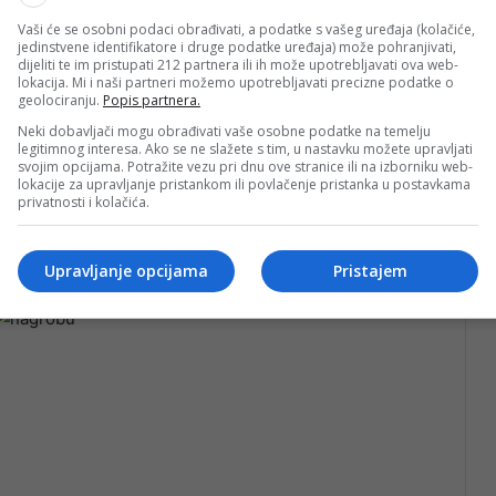
Vaši će se osobni podaci obrađivati, a podatke s vašeg uređaja (kolačiće,
jedinstvene identifikatore i druge podatke uređaja) može pohranjivati,
dijeliti te im pristupati 212 partnera ili ih može upotrebljavati ova web-
lokacija. Mi i naši partneri možemo upotrebljavati precizne podatke o
geolociranju.
Popis partnera.
Neki dobavljači mogu obrađivati vaše osobne podatke na temelju
legitimnog interesa. Ako se ne slažete s tim, u nastavku možete upravljati
vde, ovo sam morala podijeliti sa vama.
svojim opcijama. Potražite vezu pri dnu ove stranice ili na izborniku web-
lokacije za upravljanje pristankom ili povlačenje pristanka u postavkama
privatnosti i kolačića.
Upravljanje opcijama
Pristajem