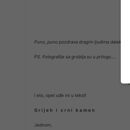
Puno, puno pozdrava dragim ljudima daleko oda
PS. Fotografije sa groblja su u prilogu….
I eto, opet uđe mi u tekst!
G r i j e h i c r n i k a m e n
Jednom,