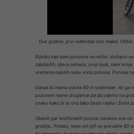
Ove godine, prvi rođendan bez majke.
Otišla
Rijetko kad sam ponosna na nešto: slučajno se r
zabilježih, djeca odrasla, svoji ljudi, sami kroj
vremena osjetih neku vrstu ponosa. Ponosa na z
Danas bi mama slavila 80-ti rodjendan. Ali ga 
pozovem njene drugarice pa da odemo na grobl
onako kako bi to ona tako često radila i živila z
Obavih par telefonskih poziva, naravno sve ce
groblje.. Polako, neke od njih su prevalile 80-
fol domacica da malo sredim oko groba, postavim