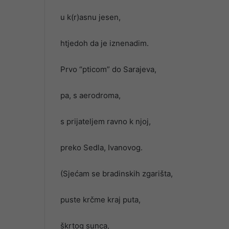
u k(r)asnu jesen,
htjedoh da je iznenadim.
Prvo “pticom” do Sarajeva,
pa, s aerodroma,
s prijateljem ravno k njoj,
preko Sedla, Ivanovog.
(Sjećam se bradinskih zgarišta,
puste krčme kraj puta,
škrtog sunca,