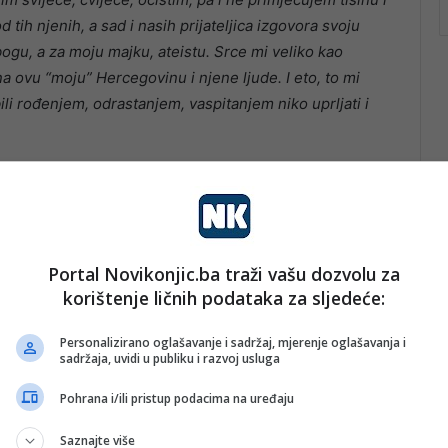
tih njenih, a sad i nasih prijateljica izgovora svoju
ogu, a za moju majku, ateistu. Srce mi veliko kao
a ovu “moju” Hercegovinu i njene ljude. I eto, to mi
li rođenjem, odrastanjem, vaspitanjem niko uprljati i
Portal Novikonjic.ba traži vašu dozvolu za
korištenje ličnih podataka za sljedeće:
Personalizirano oglašavanje i sadržaj, mjerenje oglašavanja i
sadržaja, uvidi u publiku i razvoj usluga
Pohrana i/ili pristup podacima na uređaju
Saznajte više