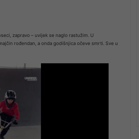
seci, zapravo – uvijek se naglo rastužim. U
majčin rođendan, a onda godišnjica očeve smrti. Sve u