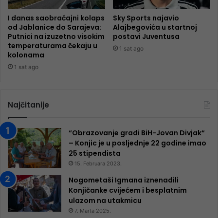
I danas saobraćajni kolaps
Sky Sports najavio
od Jablanice do Sarajeva:
Alajbegovića u startnoj
Putnici na izuzetno visokim
postavi Juventusa
temperaturama čekaju u
1 sat ago
kolonama
1 sat ago
Najčitanije
“Obrazovanje gradi BiH-Jovan Divjak“
– Konjic je u posljednje 22 godine imao
25 ​​stipendista
15. Februara 2023.
Nogometaši Igmana iznenadili
Konjičanke cvijećem i besplatnim
ulazom na utakmicu
7. Marta 2025.