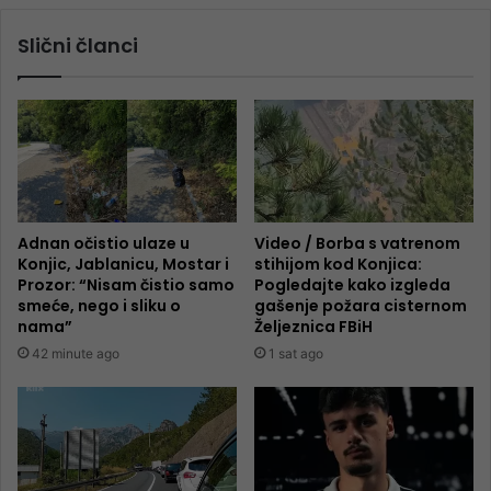
Slični članci
Adnan očistio ulaze u
Video / Borba s vatrenom
Konjic, Jablanicu, Mostar i
stihijom kod Konjica:
Prozor: “Nisam čistio samo
Pogledajte kako izgleda
smeće, nego i sliku o
gašenje požara cisternom
nama”
Željeznica FBiH
42 minute ago
1 sat ago