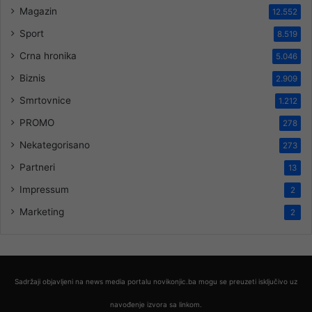
Magazin
12.552
Sport
8.519
Crna hronika
5.046
Biznis
2.909
Smrtovnice
1.212
PROMO
278
Nekategorisano
273
Partneri
13
Impressum
2
Marketing
2
Sadržaji objavljeni na news media portalu novikonjic.ba mogu se preuzeti isključivo uz
navođenje izvora sa linkom.