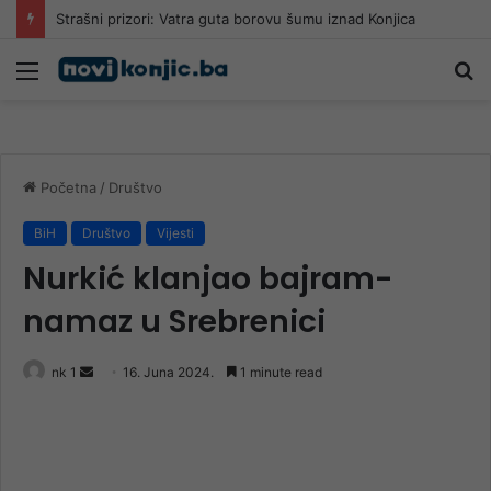
Strašni prizori: Vatra guta borovu šumu iznad Konjica
Meni
Pr
Početna
/
Društvo
BiH
Društvo
Vijesti
Nurkić klanjao bajram-
namaz u Srebrenici
Send
nk 1
16. Juna 2024.
1 minute read
an
email