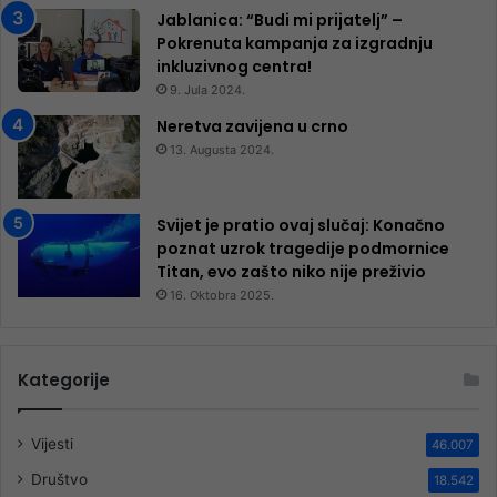
Jablanica: “Budi mi prijatelj” –
Pokrenuta kampanja za izgradnju
inkluzivnog centra!
9. Jula 2024.
Neretva zavijena u crno
13. Augusta 2024.
Svijet je pratio ovaj slučaj: Konačno
poznat uzrok tragedije podmornice
Titan, evo zašto niko nije preživio
16. Oktobra 2025.
Kategorije
Vijesti
46.007
Društvo
18.542