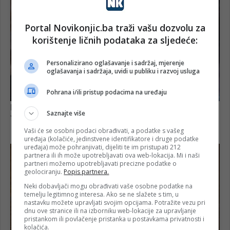
Portal Novikonjic.ba traži vašu dozvolu za
korištenje ličnih podataka za sljedeće:
Personalizirano oglašavanje i sadržaj, mjerenje
oglašavanja i sadržaja, uvidi u publiku i razvoj usluga
Pohrana i/ili pristup podacima na uređaju
Saznajte više
Vaši će se osobni podaci obrađivati, a podatke s vašeg
uređaja (kolačiće, jedinstvene identifikatore i druge podatke
uređaja) može pohranjivati, dijeliti te im pristupati 212
partnera ili ih može upotrebljavati ova web-lokacija. Mi i naši
partneri možemo upotrebljavati precizne podatke o
geolociranju.
Popis partnera.
Neki dobavljači mogu obrađivati vaše osobne podatke na
temelju legitimnog interesa. Ako se ne slažete s tim, u
nastavku možete upravljati svojim opcijama. Potražite vezu pri
dnu ove stranice ili na izborniku web-lokacije za upravljanje
pristankom ili povlačenje pristanka u postavkama privatnosti i
kolačića.