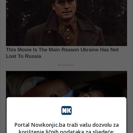
Portal Novikonjic.ba traži vašu dozvolu za
korištenje ličnih podataka za sljedeće: