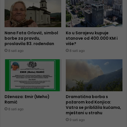
Nana Fata Orlović, simbol
Ko u Sarajevu kupuje
borbe za pravdu,
stanove od 400.000 KM i
proslavila 83. rođendan
više?
8 sati ago
8 sati ago
Dženaza: Emir (Meho)
Dramatična borba s
Ramić
požarom kod Konjica:
Vatra se približila kućama,
8 sati ago
mještani u strahu
9 sati ago