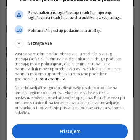
Personalizirano oglašavanje i sadržaj, mjerenje
oglašavanja i sadržaja, uvidi u publiku i razvoj usluga
Pohrana i/ili pristup podacima na uređaju
Saznajte više
Vaši će se osobni podaci obrađivati, a podatke s vašeg
uređaja (kolačiće, jedinstvene identifikatore i druge podatke
uređaja) može pohranjivati, dijeliti te im pristupati 212
partnera ili ih može upotrebljavati ova web-lokacija. Mi i naši
partneri možemo upotrebljavati precizne podatke o
geolociranju.
Popis partnera.
Neki dobavljači mogu obrađivati vaše osobne podatke na
temelju legitimnog interesa. Ako se ne slažete s tim, u
nastavku možete upravljati svojim opcijama. Potražite vezu pri
dnu ove stranice ili na izborniku web-lokacije za upravljanje
pristankom ili povlačenje pristanka u postavkama privatnosti i
kolačića.
Pristajem
FK Igman
FK Slavija