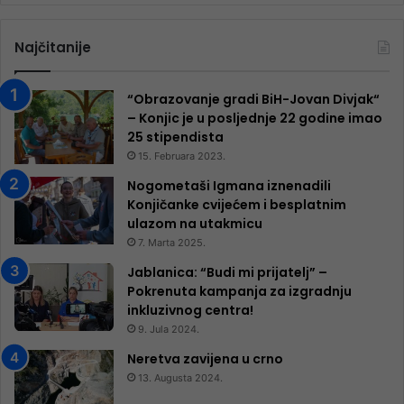
Najčitanije
“Obrazovanje gradi BiH-Jovan Divjak“
– Konjic je u posljednje 22 godine imao
25 ​​stipendista
15. Februara 2023.
Nogometaši Igmana iznenadili
Konjičanke cvijećem i besplatnim
ulazom na utakmicu
7. Marta 2025.
Jablanica: “Budi mi prijatelj” –
Pokrenuta kampanja za izgradnju
inkluzivnog centra!
9. Jula 2024.
Neretva zavijena u crno
13. Augusta 2024.