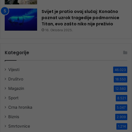
Svijet je pratio ovaj slučaj: Konačno
poznat uzrok tragedije podmornice
Titan, evo zašto niko nije preživio
16. Oktobra 2025.
Kategorije
Vijesti
46.023
Društvo
18.550
Magazin
12.560
Sport
8.521
Crna hronika
5.047
Biznis
2.909
Smrtovnice
1.214