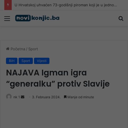
U Hrvatskoj uhvaćen 73-godišnji piroman koji je u jednom danu izazvao 5 požara
Meni
Pr
Početna
/
Sport
BiH
Sport
Vijesti
NAJAVA Igman igra
“generalku” protiv Slavije
Send
nk 1
3. Februara 2024.
Manje od minute
an
email