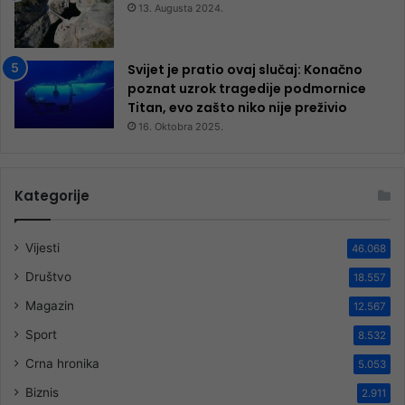
13. Augusta 2024.
Svijet je pratio ovaj slučaj: Konačno
poznat uzrok tragedije podmornice
Titan, evo zašto niko nije preživio
16. Oktobra 2025.
Kategorije
Vijesti
46.068
Društvo
18.557
Magazin
12.567
Sport
8.532
Crna hronika
5.053
Biznis
2.911