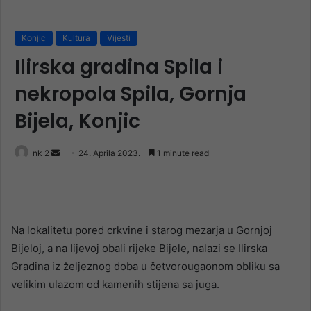
Konjic
Kultura
Vijesti
Ilirska gradina Spila i
nekropola Spila, Gornja
Bijela, Konjic
Send
nk 2
24. Aprila 2023.
1 minute read
an
email
Na lokalitetu pored crkvine i starog mezarja u Gornjoj
Bijeloj, a na lijevoj obali rijeke Bijele, nalazi se Ilirska
Gradina iz željeznog doba u četvorougaonom obliku sa
velikim ulazom od kamenih stijena sa juga.