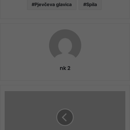
Pjevčeva glavica
Spila
nk 2