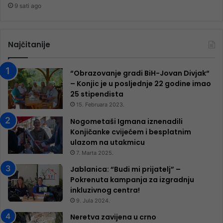
9 sati ago
Najčitanije
“Obrazovanje gradi BiH-Jovan Divjak“
– Konjic je u posljednje 22 godine imao
25 ​​stipendista
15. Februara 2023.
Nogometaši Igmana iznenadili
Konjičanke cvijećem i besplatnim
ulazom na utakmicu
7. Marta 2025.
Jablanica: “Budi mi prijatelj” –
Pokrenuta kampanja za izgradnju
inkluzivnog centra!
9. Jula 2024.
Neretva zavijena u crno